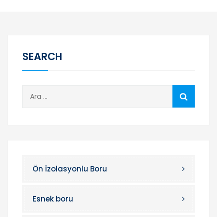
SEARCH
A
r
a
m
a
:
Ön İzolasyonlu Boru
Esnek boru